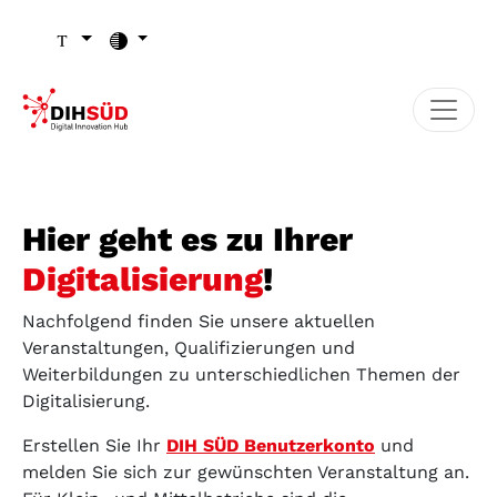
Zum Inhalt (Zugriffstaste 1)
Zu den Seiten-Einstellungen (Schriftgröße/Kontrast) (Zugr
Zur Hauptnavigation (Zugriffstaste 3)
Zu den Footer-Links (Zugriffstaste 4)
Hier geht es zu Ihrer
Digitalisierung
!
Nachfolgend finden Sie unsere aktuellen
Veranstaltungen, Qualifizierungen und
Weiterbildungen zu unterschiedlichen Themen der
Digitalisierung.
Erstellen Sie Ihr
DIH SÜD Benutzerkonto
und
melden Sie sich zur gewünschten Veranstaltung an.