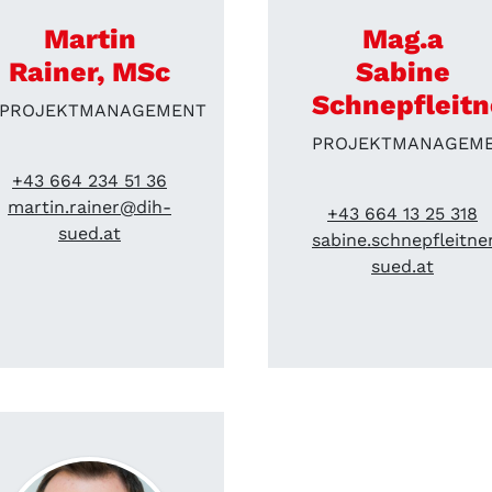
Martin
Mag.a
Rainer, MSc
Sabine
Schnepfleitn
PROJEKTMANAGEMENT
PROJEKTMANAGEM
+43 664 234 51 36
martin.rainer@dih-
+43 664 13 25 318
sued.at
sabine.schnepfleitn
sued.at