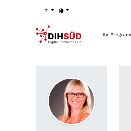
Zum Inhalt (Zugriffstaste 1)
Zu den Seiten-Einstellungen (Schriftgröße/Kontrast) (Zugr
Zur Hauptnavigation (Zugriffstaste 3)
Zu den Footer-Links (Zugriffstaste 4)
Ihr Progra