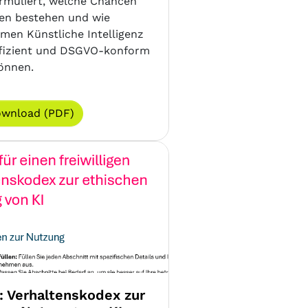
ormuliert, welche Chancen
ken bestehen und wie
men Künstliche Intelligenz
effizient und DSGVO-konform
önnen.
wnload (PDF)
: Verhaltenskodex zur