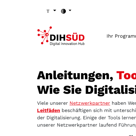
Zum Inhalt (Zugriffstaste 1)
Zu den Seiten-Einstellungen (Schriftgröße/Kontrast) (Zugr
Zur Hauptnavigation (Zugriffstaste 3)
Zu den Footer-Links (Zugriffstaste 4)
Ihr Progra
Anleitungen,
Too
Wie Sie Digital
Viele unserer
Netzwerkpartner
haben Werk
Leitfäden
beschäftigen sich mit untersch
der Digitalisierung. Einige der Tools lern
unserer Netzwerkpartner laufend Führung