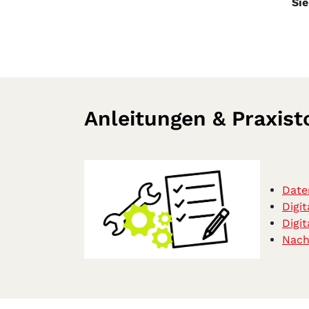
Sie
Anleitungen & Praxist
Date
Digit
Digi
Nach