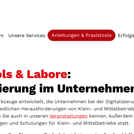
iffstaste 2)
(current)
Anleitungen & Praxistools
mm
Unsere Services
Erfolg
ls & Labore
:
isierung im Unternehm
zeuge entwickelt, die Unternehmen bei der Digitalisier
iedlichen Herausforderungen von Klein- und Mittelbetrie
en Sie auch in unseren
Veranstaltungen
kennen. Außerdem 
en und Schulungen für Klein- und Mittelbetriebe statt.