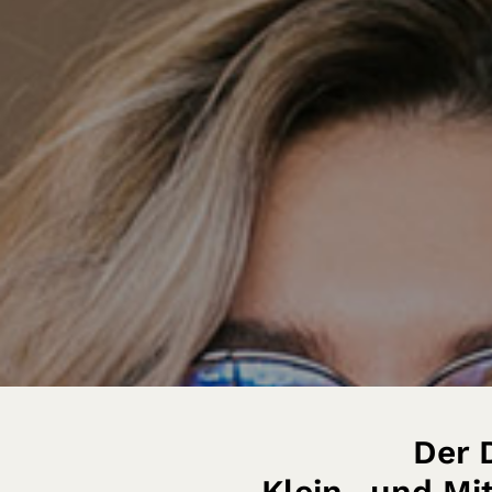
s-Know-how für KMU in Südösterreich zugänglich und nu
Der 
Klein- und Mit