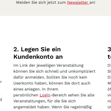
Melden Sie sich jetzt zum
Newsletter
an!
2. Legen Sie ein
3
Kundenkonto an
t
Im Link der jeweiligen Veranstaltung
D
können Sie sich schnell und unkompliziert
S
dafür anmelden. Sollten Sie noch kein
D
r
Userkonto haben, können Sie dort auch
M
eines anlegen. In Ihrem
ö
,
persönlichen
Login
-Bereich sehen Sie alle
v
nd
Veranstaltungen, für die Sie sich
n
.
angemeldet haben. Wenn Sie regelmäßig
U