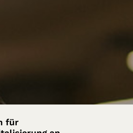
n für
talisierung an.