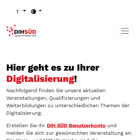
Zum Inhalt (Zugriffstaste 1)
Zu den Seiten-Einstellungen (Schriftgröße/Kontrast) (Zugr
Zur Hauptnavigation (Zugriffstaste 3)
Zu den Footer-Links (Zugriffstaste 4)
Hier geht es zu Ihrer
Digitalisierung
!
Nachfolgend finden Sie unsere aktuellen
Veranstaltungen, Qualifizierungen und
Weiterbildungen zu unterschiedlichen Themen der
Digitalisierung.
Erstellen Sie Ihr
DIH SÜD Benutzerkonto
und
melden Sie sich zur gewünschten Veranstaltung an.