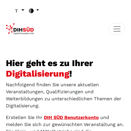
Zum Inhalt (Zugriffstaste 1)
Zu den Seiten-Einstellungen (Schriftgröße/Kontrast) (Zugr
Zur Hauptnavigation (Zugriffstaste 3)
Zu den Footer-Links (Zugriffstaste 4)
Hier geht es zu Ihrer
Digitalisierung
!
Nachfolgend finden Sie unsere aktuellen
Veranstaltungen, Qualifizierungen und
Weiterbildungen zu unterschiedlichen Themen der
Digitalisierung.
Erstellen Sie Ihr
DIH SÜD Benutzerkonto
und
melden Sie sich zur gewünschten Veranstaltung an.