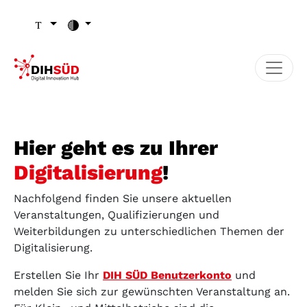
Zum Inhalt (Zugriffstaste 1)
Zu den Seiten-Einstellungen (Schriftgröße/Kontrast) (Zugr
Zur Hauptnavigation (Zugriffstaste 3)
Zu den Footer-Links (Zugriffstaste 4)
Hier geht es zu Ihrer
Digitalisierung
!
Nachfolgend finden Sie unsere aktuellen
Veranstaltungen, Qualifizierungen und
Weiterbildungen zu unterschiedlichen Themen der
Digitalisierung.
Erstellen Sie Ihr
DIH SÜD Benutzerkonto
und
melden Sie sich zur gewünschten Veranstaltung an.