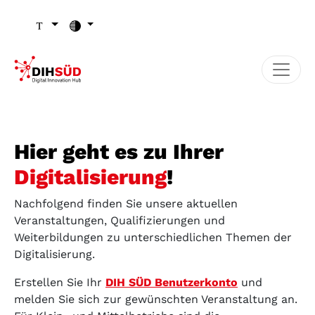
Zum Inhalt (Zugriffstaste 1)
Zu den Seiten-Einstellungen (Schriftgröße/Kontrast) (Zugr
Zur Hauptnavigation (Zugriffstaste 3)
Zu den Footer-Links (Zugriffstaste 4)
Hier geht es zu Ihrer
Digitalisierung
!
Nachfolgend finden Sie unsere aktuellen
Veranstaltungen, Qualifizierungen und
Weiterbildungen zu unterschiedlichen Themen der
Digitalisierung.
Erstellen Sie Ihr
DIH SÜD Benutzerkonto
und
melden Sie sich zur gewünschten Veranstaltung an.