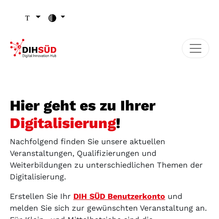
Zum Inhalt (Zugriffstaste 1)
Zu den Seiten-Einstellungen (Schriftgröße/Kontrast) (Zugr
Zur Hauptnavigation (Zugriffstaste 3)
Zu den Footer-Links (Zugriffstaste 4)
Hier geht es zu Ihrer
Digitalisierung
!
Nachfolgend finden Sie unsere aktuellen
Veranstaltungen, Qualifizierungen und
Weiterbildungen zu unterschiedlichen Themen der
Digitalisierung.
Erstellen Sie Ihr
DIH SÜD Benutzerkonto
und
melden Sie sich zur gewünschten Veranstaltung an.