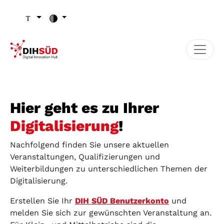
Zum Inhalt (Zugriffstaste 1)
Zu den Seiten-Einstellungen (Schriftgröße/Kontrast) (Zugr
Zur Hauptnavigation (Zugriffstaste 3)
Zu den Footer-Links (Zugriffstaste 4)
Hier geht es zu Ihrer
Digitalisierung
!
Nachfolgend finden Sie unsere aktuellen
Veranstaltungen, Qualifizierungen und
Weiterbildungen zu unterschiedlichen Themen der
Digitalisierung.
Erstellen Sie Ihr
DIH SÜD Benutzerkonto
und
melden Sie sich zur gewünschten Veranstaltung an.