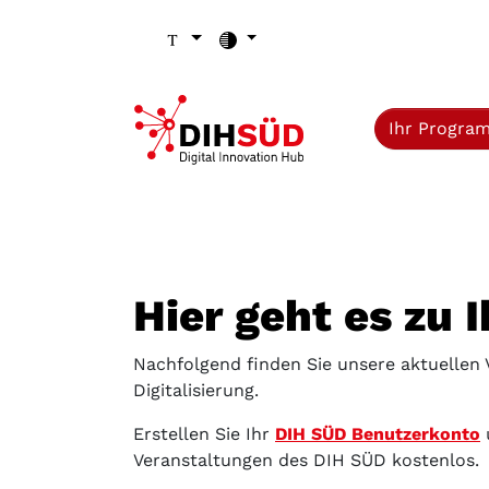
Zum Inhalt (Zugriffstaste 1)
Zu den Seiten-Einstellungen (Schriftgröße/Kontrast) (Zugr
Zur Hauptnavigation (Zugriffstaste 3)
Zu den Footer-Links (Zugriffstaste 4)
Ihr Progra
Hier geht es zu 
Nachfolgend finden Sie unsere aktuellen
Digitalisierung.
Erstellen Sie Ihr
DIH SÜD Benutzerkonto
Veranstaltungen des DIH SÜD kostenlos.