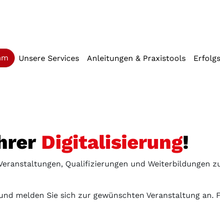
iffstaste 2)
(current)
mm
Unsere Services
Anleitungen & Praxistools
Erfolg
Ihrer
Digitalisierung
!
 Veranstaltungen, Qualifizierungen und Weiterbildungen 
und melden Sie sich zur gewünschten Veranstaltung an. Fü