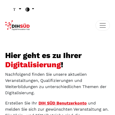
Zum Inhalt (Zugriffstaste 1)
Zu den Seiten-Einstellungen (Schriftgröße/Kontrast) (Zugr
Zur Hauptnavigation (Zugriffstaste 3)
Zu den Footer-Links (Zugriffstaste 4)
Hier geht es zu Ihrer
Digitalisierung
!
Nachfolgend finden Sie unsere aktuellen
Veranstaltungen, Qualifizierungen und
Weiterbildungen zu unterschiedlichen Themen der
Digitalisierung.
Erstellen Sie Ihr
DIH SÜD Benutzerkonto
und
melden Sie sich zur gewünschten Veranstaltung an.