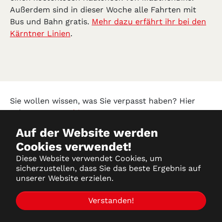
Außerdem sind in dieser Woche alle Fahrten mit
Bus und Bahn gratis.
Mehr dazu erfährt ihr bei den
Kärntner Linien
.
Sie wollen wissen, was Sie verpasst haben? Hier
geht es zum
Archiv!
Auf der Website werden
Cookies verwendet!
Datenschutz
Diese Website verwendet Cookies, um
sicherzustellen, dass Sie das beste Ergebnis auf
Impressum
unserer Website erzielen.
Partner-Login
Verstanden!