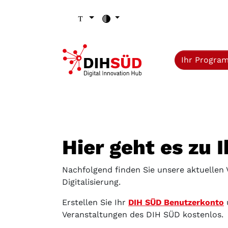
Zum Inhalt (Zugriffstaste 1)
Zu den Seiten-Einstellungen (Schriftgröße/Kontrast) (Zugr
Zur Hauptnavigation (Zugriffstaste 3)
Zu den Footer-Links (Zugriffstaste 4)
Ihr Progra
Hier geht es zu 
Nachfolgend finden Sie unsere aktuellen
Digitalisierung.
Erstellen Sie Ihr
DIH SÜD Benutzerkonto
Veranstaltungen des DIH SÜD kostenlos.