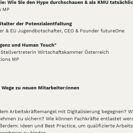
sie: Wie Sie den Hype durchschauen & als KMU tatsächlic
s MP
talter der Potenzialentfaltung
ter & EU Jugendbotschafter, CEO & Founder futureOne
ligenz und Human Touch"
Stellvertreterin Wirtschaftskammer Österreich
tions MP
 Wege zu neuen Mitarbeiter:innen
m Arbeitskräftemangel mit Digitalisierung begegnen? Wi
rnehmen zu sichern? Wie können Fachkräfte entlastet wer
rdem: Ideen und Best Practice, um qualifizierte Arbeitsk
ternehmen zu binden.