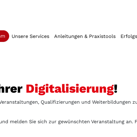
iffstaste 2)
(current)
mm
Unsere Services
Anleitungen & Praxistools
Erfolg
Ihrer
Digitalisierung
!
 Veranstaltungen, Qualifizierungen und Weiterbildungen 
und melden Sie sich zur gewünschten Veranstaltung an. Fü