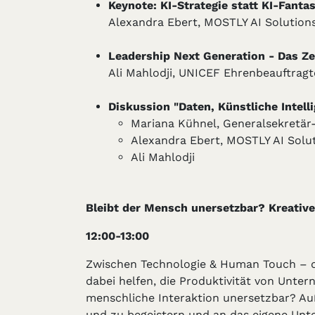
Keynote: KI-Strategie statt KI-Fanta
Alexandra Ebert, MOSTLY AI Solution
Leadership Next Generation - Das Zei
Ali Mahlodji, UNICEF Ehrenbeauftrag
Diskussion "Daten, Künstliche Intel
Mariana Kühnel, Generalsekretär-
Alexandra Ebert, MOSTLY AI Solu
Ali Mahlodji
Bleibt der Mensch unersetzbar? Kreative
12:00-13:00
Zwischen Technologie & Human Touch – de
dabei helfen, die Produktivität von Unte
menschliche Interaktion unersetzbar? Auße
und zu begeistern und an das eigene Un