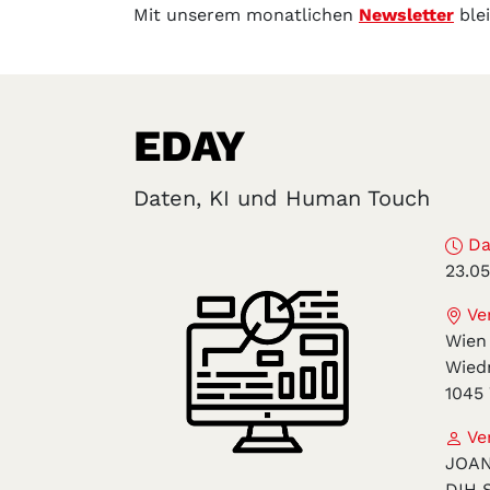
Mit unserem monatlichen
Newsletter
ble
EDAY
Daten, KI und Human Touch
Da
23.0
Ver
Wien
Wied
1045
Ver
JOA
DIH 