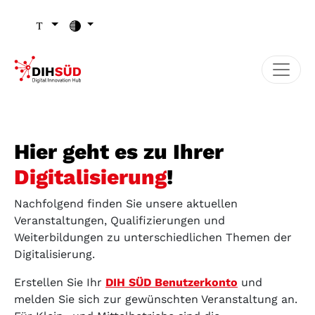
Zum Inhalt (Zugriffstaste 1)
Zu den Seiten-Einstellungen (Schriftgröße/Kontrast) (Zugr
Zur Hauptnavigation (Zugriffstaste 3)
Zu den Footer-Links (Zugriffstaste 4)
Hier geht es zu Ihrer
Digitalisierung
!
Nachfolgend finden Sie unsere aktuellen
Veranstaltungen, Qualifizierungen und
Weiterbildungen zu unterschiedlichen Themen der
Digitalisierung.
Erstellen Sie Ihr
DIH SÜD Benutzerkonto
und
melden Sie sich zur gewünschten Veranstaltung an.