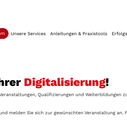
iffstaste 2)
(current)
mm
Unsere Services
Anleitungen & Praxistools
Erfolg
Ihrer
Digitalisierung
!
 Veranstaltungen, Qualifizierungen und Weiterbildungen 
und melden Sie sich zur gewünschten Veranstaltung an. Fü