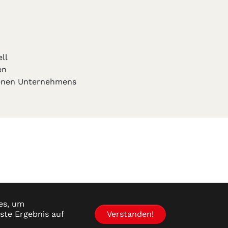
ll
en
igenen Unternehmens
es, um
este Ergebnis auf
Verstanden!