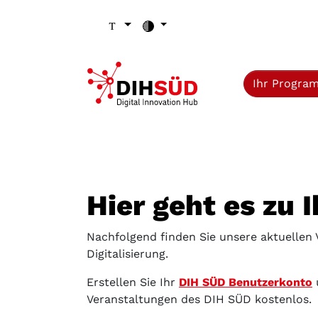
Zum Inhalt (Zugriffstaste 1)
Zu den Seiten-Einstellungen (Schriftgröße/Kontrast) (Zugr
Zur Hauptnavigation (Zugriffstaste 3)
Zu den Footer-Links (Zugriffstaste 4)
Ihr Progra
Hier geht es zu 
Nachfolgend finden Sie unsere aktuellen
Digitalisierung.
Erstellen Sie Ihr
DIH SÜD Benutzerkonto
Veranstaltungen des DIH SÜD kostenlos.