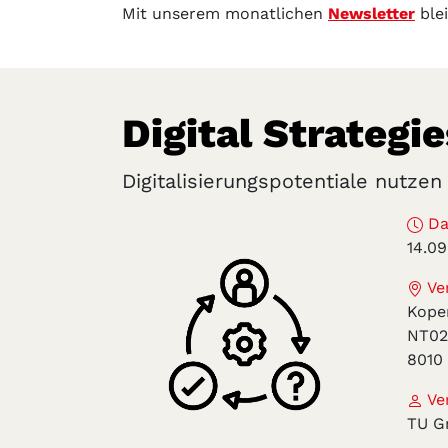
Mit unserem monatlichen
Newsletter
ble
Digital Strategi
Digitalisierungspotentiale nutzen
Da
14.0
Ver
Kope
NT02
8010
Ver
TU G