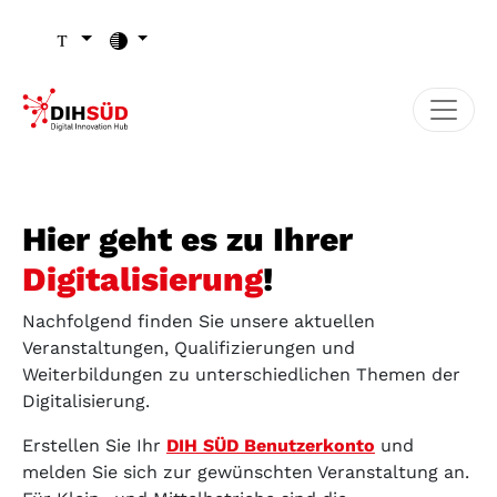
Zum Inhalt (Zugriffstaste 1)
Zu den Seiten-Einstellungen (Schriftgröße/Kontrast) (Zugr
Zur Hauptnavigation (Zugriffstaste 3)
Zu den Footer-Links (Zugriffstaste 4)
Hier geht es zu Ihrer
Digitalisierung
!
Nachfolgend finden Sie unsere aktuellen
Veranstaltungen, Qualifizierungen und
Weiterbildungen zu unterschiedlichen Themen der
Digitalisierung.
Erstellen Sie Ihr
DIH SÜD Benutzerkonto
und
melden Sie sich zur gewünschten Veranstaltung an.