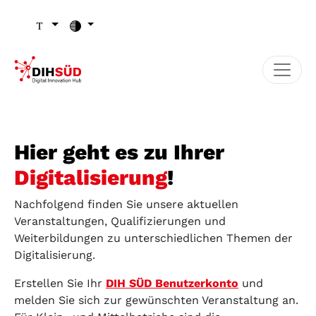
Zum Inhalt (Zugriffstaste 1)
Zu den Seiten-Einstellungen (Schriftgröße/Kontrast) (Zugr
Zur Hauptnavigation (Zugriffstaste 3)
Zu den Footer-Links (Zugriffstaste 4)
Hier geht es zu Ihrer
Digitalisierung
!
Nachfolgend finden Sie unsere aktuellen
Veranstaltungen, Qualifizierungen und
Weiterbildungen zu unterschiedlichen Themen der
Digitalisierung.
Erstellen Sie Ihr
DIH SÜD Benutzerkonto
und
melden Sie sich zur gewünschten Veranstaltung an.