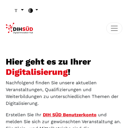
Zum Inhalt (Zugriffstaste 1)
Zu den Seiten-Einstellungen (Schriftgröße/Kontrast) (Zugr
Zur Hauptnavigation (Zugriffstaste 3)
Zu den Footer-Links (Zugriffstaste 4)
Hier geht es zu Ihrer
Digitalisierung
!
Nachfolgend finden Sie unsere aktuellen
Veranstaltungen, Qualifizierungen und
Weiterbildungen zu unterschiedlichen Themen der
Digitalisierung.
Erstellen Sie Ihr
DIH SÜD Benutzerkonto
und
melden Sie sich zur gewünschten Veranstaltung an.