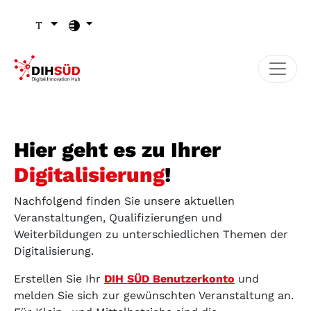
Zum Inhalt (Zugriffstaste 1)
Zu den Seiten-Einstellungen (Schriftgröße/Kontrast) (Zugr
Zur Hauptnavigation (Zugriffstaste 3)
Zu den Footer-Links (Zugriffstaste 4)
Hier geht es zu Ihrer
Digitalisierung
!
Nachfolgend finden Sie unsere aktuellen
Veranstaltungen, Qualifizierungen und
Weiterbildungen zu unterschiedlichen Themen der
Digitalisierung.
Erstellen Sie Ihr
DIH SÜD Benutzerkonto
und
melden Sie sich zur gewünschten Veranstaltung an.