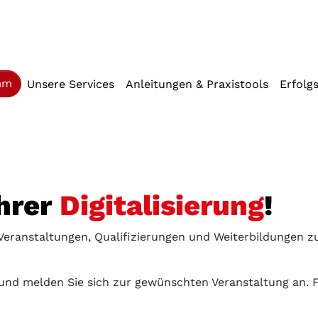
iffstaste 2)
(current)
mm
Unsere Services
Anleitungen & Praxistools
Erfolg
Ihrer
Digitalisierung
!
 Veranstaltungen, Qualifizierungen und Weiterbildungen 
und melden Sie sich zur gewünschten Veranstaltung an. Fü