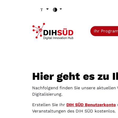
Zum Inhalt (Zugriffstaste 1)
Zu den Seiten-Einstellungen (Schriftgröße/Kontrast) (Zugr
Zur Hauptnavigation (Zugriffstaste 3)
Zu den Footer-Links (Zugriffstaste 4)
Ihr Progra
Hier geht es zu 
Nachfolgend finden Sie unsere aktuellen
Digitalisierung.
Erstellen Sie Ihr
DIH SÜD Benutzerkonto
Veranstaltungen des DIH SÜD kostenlos.