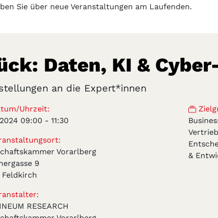
iben Sie über neue Veranstaltungen am Laufenden.
ück: Daten, KI & Cyber
stellungen an die Expert*innen
tum/Uhrzeit:
Zielg
4.2024 09:00
-
11:30
Busine
Vertrieb
anstaltungsort:
Entsche
schaftskammer Vorarlberg
& Entwi
nergasse 9
 Feldkirch
anstalter:
NNEUM RESEARCH
schaftskammer Vorarlberg