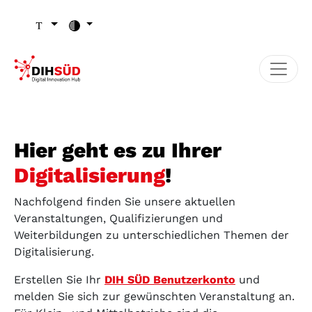
Zum Inhalt (Zugriffstaste 1)
Zu den Seiten-Einstellungen (Schriftgröße/Kontrast) (Zugr
Zur Hauptnavigation (Zugriffstaste 3)
Zu den Footer-Links (Zugriffstaste 4)
Hier geht es zu Ihrer
Digitalisierung
!
Nachfolgend finden Sie unsere aktuellen
Veranstaltungen, Qualifizierungen und
Weiterbildungen zu unterschiedlichen Themen der
Digitalisierung.
Erstellen Sie Ihr
DIH SÜD Benutzerkonto
und
melden Sie sich zur gewünschten Veranstaltung an.