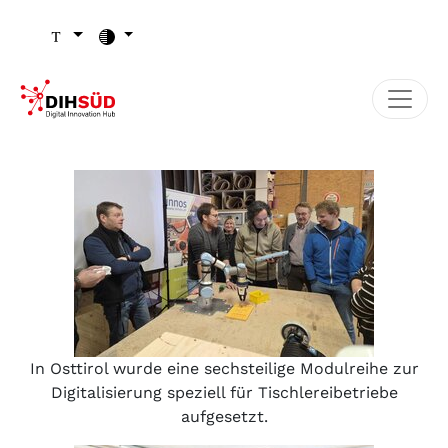
Zum Inhalt (Zugriffstaste 1)
Zu den Seiten-Einstellungen (Schriftgröße/Kontrast) (Zugr
Zur Hauptnavigation (Zugriffstaste 3)
Zu den Footer-Links (Zugriffstaste 4)
In Osttirol wurde eine sechsteilige Modulreihe zur
Digitalisierung speziell für Tischlereibetriebe
aufgesetzt.