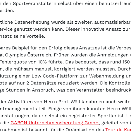
n den Sportveranstaltern selbst über einen benutzerfreu
werden.
tliche Datenerhebung wurde als zweiter, automatisierbare
rvice genutzt werden kann. Dieser innovative Ansatz zur D
nsatz seine Vorteile.
bares Beispiel für den Erfolg dieses Ansatzes ist die Ver
ial Olympics Österreich. Früher wurden die Anmeldungen
 Fehlerquote von 10% führte. Das bedeutet, dass rund 15
en, die mühsam manuell korrigiert werden mussten. Durch
Nutzung einer Low Code-Plattform zur Webanmeldung un
ote auf nur 2 Datensätze reduziert werden. Die Kontrol
ge Stunden in Anspruch, was den Veranstalter beeindruck
der Aktivitäten von Herrn Prof. Wöllik nahmen auch weit
ntmanagements teil. Einige von ihnen kannten Herrn Wöl
anstaltungen, da er selbst ein begeisterter Sportler ist.
h die
GABON Unternehmensberatung GmbH
, geleitet vo
rnehmen ist bekannt für die Organisation des
Tour de Kä