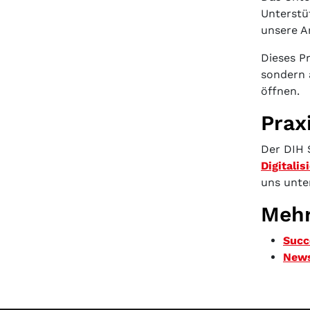
Unterstü
unsere Ar
Dieses P
sondern 
öffnen.
Prax
Der DIH 
Digitalis
uns unte
Mehr
Succ
News