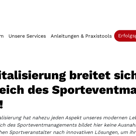
iffstaste 2)
Erfolgs
mm
Unsere Services
Anleitungen & Praxistools
italisierung breitet si
eich des Sporteventm
!
talisierung hat nahezu jeden Aspekt unseres modernen Le
ich des Sporteventmanagements bildet hier keine Ausnah
hen Sportveranstalter nach innovativen Lösungen, um ihre