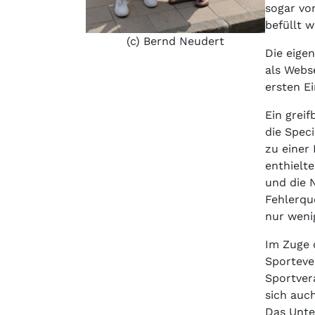
sogar vo
befüllt 
(c) Bernd Neudert
Die eigen
als Webse
ersten Ei
Ein greif
die Spec
zu einer
enthielt
und die 
Fehlerqu
nur weni
Im Zuge 
Sporteve
Sportver
sich auc
Das Unte