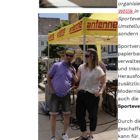
organisi
Wöllik
in
Sporteve
Umstellu
sondern 
Sportver
papierba
verwalte
und Inko
Herausfo
zusätzli
Modernis
auch die
Sportev
Durch di
geschaff
kann für