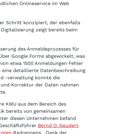
ndlichen Onlineservice im Web
r Schritt konzipiert, der ebenfalls
igitalisierung zeigt bereits beim
besserung des Anmeldeprozesses für
 über Google Forms abgewickelt, was
0 von etwa 1500 Anmeldungen Fehler
 eine detaillierte Datenbeschreibung
d -verwaltung konnte die
le und Korrektur der Daten nahmen
te.
ere KMU aus dem Bereich des
lik bereits von gemeinsamen
 Unter diesen Unternehmen befand
n Geschäftsführer
Bernd O. Neudert
.
rnten
Radrennens. „Dank der