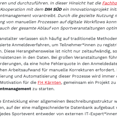
eren und durchzuführen. In dieser Hinsicht hat die
Fachho
 Kooperation mit dem
DIH SÜD
ein Innovationsprojekt initi
ntmanagement vorantreibt. Durch die gezielte Nutzung 
ng von manuellen Prozessen auf digitale Workflows konnte
auch der gesamte Ablauf von Sportveranstaltungen optim
anstalter verlassen sich häufig auf traditionelle Methode
sierte Anmeldeverfahren, um Teilnehmer*innen zu registr
n. Diese Herangehensweise ist nicht nur zeitaufwändig, s
nsistenzen in den Daten. Bei großen Veranstaltungen führ
rderungen, da eine hohe Fehlerquote in den Anmeldedaten
chen Arbeitsaufwand für manuelle Korrekturen erfordert. 
ierung und Automatisierung dieser Prozesse wird immer o
 Motivation für die
FH Kärnten
, gemeinsam ein Projekt z
entmanagement
zu starten.
e Entwicklung einer allgemeinen Beschreibungsstruktur w
en, auf der eine maßgeschneiderte Datenbank aufgebaut
 jedes Sportevent entweder von externen IT-Expert*innen