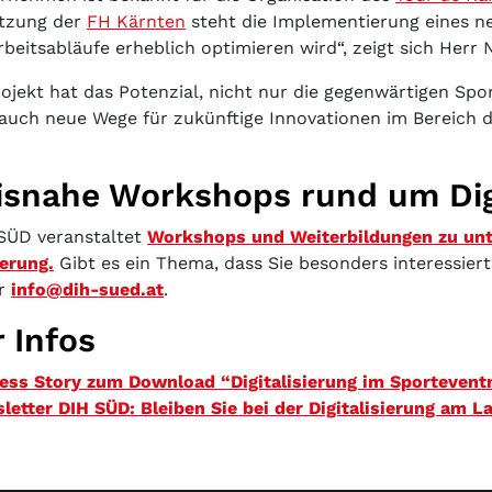
tzung der
FH Kärnten
steht die Implementierung eines n
beitsabläufe erheblich optimieren wird“, zeigt sich Herr 
rojekt hat das Potenzial, nicht nur die gegenwärtigen Spo
auch neue Wege für zukünftige Innovationen im Bereich
isnahe Workshops rund um Digi
SÜD veranstaltet
Workshops und Weiterbildungen zu unt
ierung.
Gibt es ein Thema, dass Sie besonders interessier
r
info@dih-sued.at
.
 Infos
ess Story zum Download “Digitalisierung im Sporteven
letter DIH SÜD: Bleiben Sie bei der Digitalisierung am 