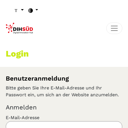
Zum Inhalt (Zugriffstaste 1)
Zu den Seiten-Einstellungen (Schriftgröße/Kontrast) (Zugr
Zur Hauptnavigation (Zugriffstaste 3)
Zu den Footer-Links (Zugriffstaste 4)
Login
Benutzeranmeldung
Bitte geben Sie Ihre E-Mail-Adresse und Ihr
Passwort ein, um sich an der Website anzumelden.
Anmelden
E-Mail-Adresse