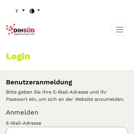
Zum Inhalt (Zugriffstaste 1)
Zu den Seiten-Einstellungen (Schriftgröße/Kontrast) (Zugr
Zur Hauptnavigation (Zugriffstaste 3)
Zu den Footer-Links (Zugriffstaste 4)
Login
Benutzeranmeldung
Bitte geben Sie Ihre E-Mail-Adresse und Ihr
Passwort ein, um sich an der Website anzumelden.
Anmelden
E-Mail-Adresse