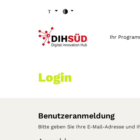
Zum Inhalt (Zugriffstaste 1)
Zu den Seiten-Einstellungen (Schriftgröße/Kontrast) (Zugr
Zur Hauptnavigation (Zugriffstaste 3)
Zu den Footer-Links (Zugriffstaste 4)
Ihr Progra
Login
Benutzeranmeldung
Bitte geben Sie Ihre E-Mail-Adresse und 