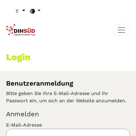
Zum Inhalt (Zugriffstaste 1)
Zu den Seiten-Einstellungen (Schriftgröße/Kontrast) (Zugr
Zur Hauptnavigation (Zugriffstaste 3)
Zu den Footer-Links (Zugriffstaste 4)
Login
Benutzeranmeldung
Bitte geben Sie Ihre E-Mail-Adresse und Ihr
Passwort ein, um sich an der Website anzumelden.
Anmelden
E-Mail-Adresse