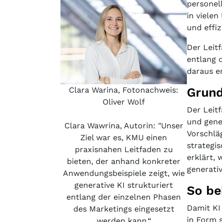
personel
in vielen
und effi
Der Leit
entlang 
daraus e
Grund
Clara Warina, Fotonachweis:
Oliver Wolf
Der Leit
und gene
Clara Wawrina, Autorin: "Unser
Vorschläg
Ziel war es, KMU einen
strategi
praxisnahen Leitfaden zu
erklärt,
bieten, der anhand konkreter
generati
Anwendungsbeispiele zeigt, wie
generative KI strukturiert
So be
entlang der einzelnen Phasen
Damit KI
des Marketings eingesetzt
in Form 
werden kann.“