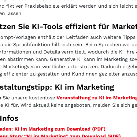
nd fiktiver Praxisbeispiele erklärt werden und sich leich
en lassen.
tzen Sie KI-Tools effizient für Marke
ompt-Vorlagen enthält der Leitfaden auch weitere Tipps
a die Sprachfunktion hilfreich sein: Beim Sprechen werde
nformationen und Details vermittelt, wodurch die KI ihre 
nen abstimmen kann. Generative KI kann im Marketing sow
e Marketingverantwortliche unterstützen. Dadurch ergebe
g effizienter zu gestalten und Kundinnen gezielter anzus
staltungstipp: KI im Marketing
 Sie unsere kostenlose
Veranstaltung zu KI im Marketin
e KI für. Wird aktuell keine angeboten, melden Sie sich g
Infos
faden: KI im Marketing zum Download (PDF)
ess Story “KI im Marketing” zum Download (PDF)