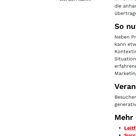
die anha
übertrag
So nu
Neben Pr
kann etw
Kontexti
Situatio
erfahren
Marketin
Veran
Besuchen
generativ
Mehr 
Leit
Succ