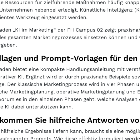
le Ressourcen für zielführende Maßnahmen häufig knapp
 Unternehmen nebenbei erledigt. Künstliche Intelligenz (K
zientes Werkzeug eingesetzt werden.
faden „KI im Marketing“ der FH Campus 02 zeigt praxisna
des gesamten Marketingprozesses einsetzen können und w
rgeben.
lagen und Prompt-Vorlagen für den
faden bietet eine kompakte Handlungsanleitung mit vers
rativer KI. Ergänzt wird er durch praxisnahe Beispiele so
e. Der klassische Marketingprozess wird in vier Phasen un
sche Marketingplanung, operative Marketingplanung und 
 worum es in den einzelnen Phasen geht, welche Analysen
ve KI dabei unterstützen kann.
kommen Sie hilfreiche Antworten vo
 hilfreiche Ergebnisse liefern kann, braucht sie eine mö
sogenannter Prompts. Wie diese effektiv formuliert werde