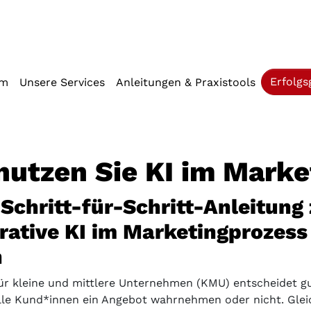
iffstaste 2)
Erfolgs
mm
Unsere Services
Anleitungen & Praxistools
nutzen Sie KI im Marke
 Schritt-für-Schritt-Anleitung 
rative KI im Marketingprozess
n
ür kleine und mittlere Unternehmen (KMU) entscheidet g
lle Kund*innen ein Angebot wahrnehmen oder nicht. Gleich